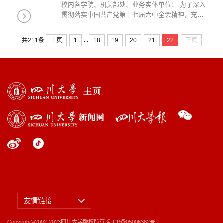
校内各学院、机关部处、业务实体单位： 为了深入
贯彻落实中国共产党第十七届六中全会精神，充分
履行大学在文化传承创新中的职能，积极发挥四川
大学作为综合性大学在文化大发展大繁荣中的引领
...
上页
1
18
19
20
21
22
下页
共211条
作用，根据学校有关安排...
友情链接
Copyright©2002-2023四川大学版权所有
蜀ICP备05006382号