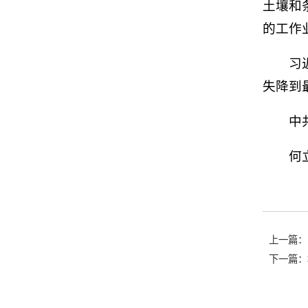
土壤和
的工作
习
失降到
中
何
上一篇：
下一篇：