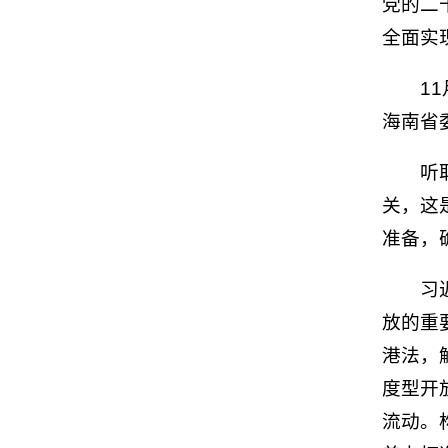
党的二
全面实
1
海南省
听
关，这
准备，
习
放的重
港法，
度型开
流动。