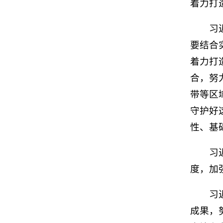
着力打
习
要结合
着力打
合，努
带等区
守护好
性、基
习
度，加
习
成果，