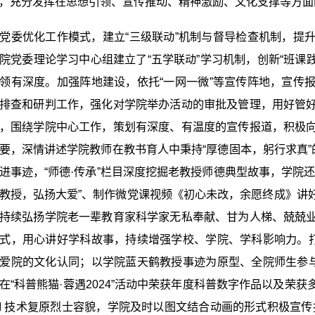
，充分发挥在思想引领、宣传推动、精神激励、文化支撑等方面
党委优化工作模式，建立“三级联动”机制与督导检查机制，提
院党委理论学习中心组建立了“五学联动”学习机制，创新“班课践
领有深度。加强阵地建设，依托“一网一微”等宣传阵地，宣传
排查和研判工作，强化对学院举办活动的审批及管理，用好管
，围绕学院中心工作，策划有深度、有温度的宣传报道，积极
要，深情讲述学院教师在教书育人中秉持“厚德固本，躬行求真”
进事迹，“师德·传承”栏目深度挖掘老教授师德典型故事，学院
教授，弘扬大爱”、制作微党课视频《初心未改，余愿终成》讲
持续弘扬学院老一辈教育家科学家无私奉献、甘为人梯、兢兢
式，用心讲好学科故事，持续增强学校、学院、学科影响力。打
爱院的文化认同；以学院蓝天鹤教授事迹为原型、全院师生参与
在“科普熊猫·蓉遇2024”活动中荣获年度科普数字作品以及荣
AI 技术复原烈士容貌，学院及时以图文结合动画的形式积极宣传