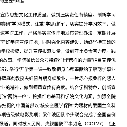
的重要作用。
升宣传思想文化工作质量，做到压实责任有精度。创新学习
赛研”学习模式，注重“学思践行”，切实提升学习效率，做
报道学院工作，严格落实宣传阵地发布管理办法，定期开展
好守好学院宣传阵地；同时强化内容建设，始终坚持正确的
向学校投稿，提升宣传报道质量，做到守土负责有力度。践
的故事。学院微信公众号持续推出“榜样的力量”栏目宣传优
还通过举行“开学第一课—致敬把身心都奉献给了解剖学事业
好蓝庭剑教授夫妇俯首躬身续敬业，一片赤心报桑梓的感人
业业的精神，做到师风宣传有高度。结合学科特色，创新宣
造“两馆一廊”，挖掘红色基因和学院文化内涵，加强全院
拍摄的中国首部以“核安全医学保障”为题材的爱国主义科
获多项省级微电影奖项；梁伟波团队牵头联合完成了全国首例
报道，同时被人民网、央视国防军事频道（CCTV7）《正