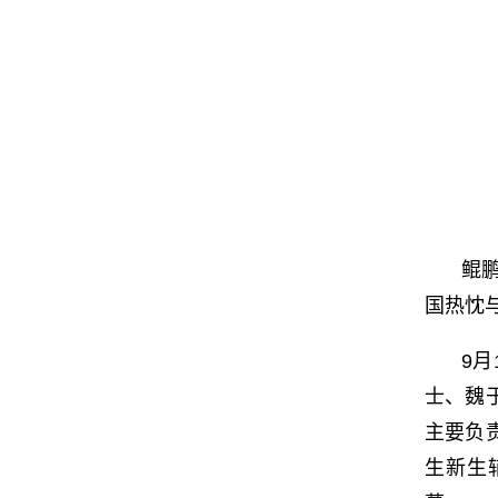
鲲
国热忱
9
士、魏
主要负
生新生