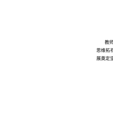
教
思维拓
展奠定