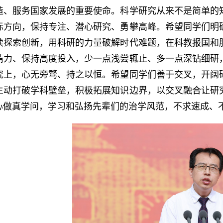
造、服务国家发展的重要使命。科学研究从来不是简单的
标方向，保持专注、潜心研究、勇攀高峰。希望同学们明
续探索创新，用科研的力量破解时代难题，在科教报国和
精力、保持高度投入，少一点浅尝辄止、多一点深钻细研
究上，心无旁骛、持之以恒。希望同学们善于交叉，开阔
主动打破学科壁垒，积极拓展知识边界，以交叉融合让研
心做真学问，学习和弘扬先辈们的治学风范，不求速成、