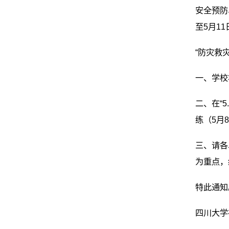
安全预防
至5月1
“防灾救
一、学校
二、在“
练（5月
三、请各
为重点，
特此通知
四川大学