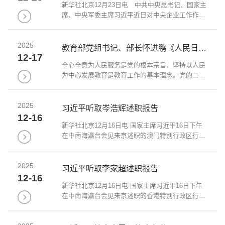
新华社北京12月23日电 中共中央总书记、国家主
席、中央军委主席习近平近日对中央企业工作作出
重要指示指出，党的十八大以来，中央企业认真贯
彻党中央决策部署，积极服务国家战略，在国民经
2025
济中发挥了骨干和支柱作用。习近平强调...
教育部党组书记、部长怀进鹏《人民日报》撰文：办好人民满意的教育
12-17
全心全意为人民服务是党的根本宗旨，坚持以人民
为中心发展教育是教育工作的基本理念。党的二十
届四中全会通过的《中共中央关于制定国民经济和
社会发展第十五个五年规划的建议》，着眼办好人
2025
民满意的教育，对“十五五”时期教育事...
习近平听取岑浩辉述职报告
12-16
新华社北京12月16日电 国家主席习近平16日下午
在中南海瀛台会见来京述职的澳门特别行政区行政
长官岑浩辉，听取他对澳门当前形势和特别行政区
政府工作情况的汇报。习近平表示，一年来，岑浩
2025
辉行政长官带领新一届特别行政区政府，锐...
习近平听取李家超述职报告
12-16
新华社北京12月16日电 国家主席习近平16日下午
在中南海瀛台会见来京述职的香港特别行政区行政
长官李家超，听取他对香港当前形势和特别行政区
政府工作情况的汇报。习近平表示，一年来，李家