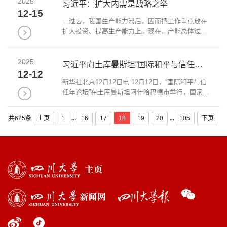
2025
超行政长官带领特别行政区政府，勇于担当...
习近平：扩大内需是战略之举
12-15
一过去，我国生产能力滞后，因而把工作重点放在
扩大投资、提高生产能力上。现在，产能总体过
剩，仍一味靠扩大规模投资抬高速度，作用有限且
边际效用递减。虽然短期内投资可以成为拉动经济
2025
增长的重要动力，但最终消费才是经济增长...
习近平向土库曼斯坦“国际和平与信任年论坛”致贺信
12-12
新华社北京12月12日电 12月12日，“国际和平与信
任年论坛”在土库曼斯坦阿什哈巴德市举行，国家主
席习近平向论坛致贺信。习近平指出，今年是土库
曼斯坦提议、联合国大会确立的国际和平与信任
...
...
上页
1
16
17
18
19
20
105
下页
共625条
年，今天又恰逢土库曼斯坦获得永久中立...