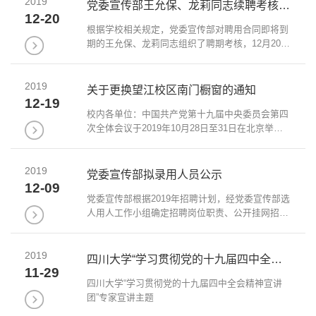
2019
党委宣传部王允保、龙莉同志续聘考核结果公示
12-20
根据学校相关规定，党委宣传部对聘用合同即将到
期的王允保、龙莉同志组织了聘期考核，12月20日
续聘考核会进行了无记名投票，应到33人，实到31
人，结果如下：姓名原聘用方式聘期工作表现是否
2019
同意续聘优秀合格不合格弃权同意不同意...
关于更换望江校区南门橱窗的通知
12-19
校内各单位：中国共产党第十九届中央委员会第四
次全体会议于2019年10月28日至31日在北京举
行，会议取得了开创性成果，具有重要的里程碑意
义。学校及各单位把学习贯彻党的十九届四中全会
2019
精神，作为当前和今后一个时期的重大政治任...
党委宣传部拟录用人员公示
12-09
党委宣传部根据2019年招聘计划，经党委宣传部选
人用人工作小组确定招聘岗位职责、公开挂网招
聘、组织现场竞聘答辩和综合评议等环节，确定拟
聘用人员名单，现公告如下：宣传文化管理岗：刘
2019
姝雯（女，25岁，中共党员，硕士）。 ...
四川大学“学习贯彻党的十九届四中全会精神宣讲团”专家宣讲主题
11-29
​四川大学“学习贯彻党的十九届四中全会精神宣讲
团”专家宣讲主题