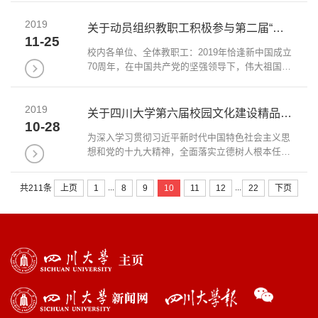
2019
关于动员组织教职工积极参与第二届“爱国奋斗”精神研讨会征文活动的通知
11-25
校内各单位、全体教职工：2019年恰逢新中国成立
70周年，在中国共产党的坚强领导下，伟大祖国在
七十年间发生了翻天覆地的变化，亿万中国人民积
极投身建设新中国、探索改革路、实现中国梦的伟
2019
大实践之中，书写了感天动地、可歌可泣...
关于四川大学第六届校园文化建设精品项目评选结果的公示
10-28
为深入学习贯彻习近平新时代中国特色社会主义思
想和党的十九大精神，全面落实立德树人根本任
务，全面强化社会主义核心价值观培育践行，推进
校园精品文化凝练培育，深化校园文化育人创新，
...
...
上页
1
8
9
10
11
12
22
下页
共211条
全力推动学校“两个伟大”，根据《关于申...