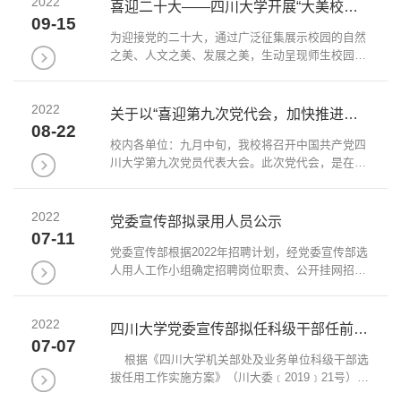
2022
心，团结引领广大师生以实际行动迎接党的...
喜迎二十大——四川大学开展“大美校园”作品征集展示活动通知
09-15
为迎接党的二十大，通过广泛征集展示校园的自然
之美、人文之美、发展之美，生动呈现师生校园生
活的可喜变化，以小见大反映党的十八大以来，教
育事业在党的全面领导下取得的非凡成就，现开展
2022
“大美校园”作品征集展示活动。活动将...
关于以“喜迎第九次党代会，加快推进中国特色世界一流大学建设”为主题更换望江校区南门...
08-22
校内各单位：九月中旬，我校将召开中国共产党四
川大学第九次党员代表大会。此次党代会，是在喜
迎党的二十大胜利召开，学校全面实施“十四五”发
展规划，深入推进第二轮“双一流”建设的关键时期
2022
召开的一次十分重要的会议。在党代...
党委宣传部拟录用人员公示
07-11
党委宣传部根据2022年招聘计划，经党委宣传部选
人用人工作小组确定招聘岗位职责、公开挂网招
聘、组织现场竞聘答辩和综合评议等环节，确定拟
聘用人员名单，现公告如下：管理岗：徐昊（男，
2022
29岁，博士研究生）。 干部群众如有情况...
四川大学党委宣传部拟任科级干部任前公示
07-07
根据《四川大学机关部处及业务单位科级干部选
拔任用工作实施方案》（川大委﹝2019﹞21号）和
《党委宣传部科级干部选拔工作方案》，通过竞争