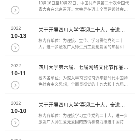
10月16日至10月22日，中国共产党第二十次全国代
表大会在北京召开。大会是在迈上全面建设社会主
义现代化国家新征程、向第二个百年奋斗目标进军
的关键时刻召开的一次十分重要的大会。请各单位
2022
以“学习贯彻党的二十大精神，加快推进...
关于开展四川大学“喜迎二十大，奋进新征程”主题征文活动的通知
10-13
校内各单位：为迎接、宣传、学习贯彻党的二十
大，进一步激发广大师生员工爱党爱国的热情和加
快推进中国特色世界一流大学建设的奋斗动力，引
导广大师生员工自觉从党的重大成就和历史经验中
2022
增长智慧、增强信心，团结引领广大师生以...
四川大学第六届、七届网络文化节作品评选结果公示
10-11
校内各单位：为深入学习贯彻习近平新时代中国特
色社会主义思想，全面贯彻党的十九大和十九届历
次全会精神，为党的二十大胜利召开营造良好氛
围，根据学校党委工作部署，我校于2021年4月—
2022
2022年8月开展了“青春献礼二十大，强国有...
关于开展四川大学“喜迎二十大，奋进新征程”原创摄影 作品征集大赛暨第八届“光影川大”...
10-10
校内各单位：为迎接学习宣传党的二十大，进一步
激发广大师生爱党爱国的热情和奋力推进中国特色
世界一流大学建设的奋斗动力，引导广大师生自觉
从党的重大成就和历史经验中增长智慧、增强信