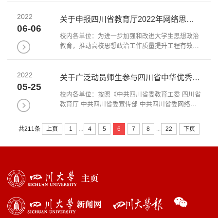
（聘）上岗选拔程序，经四川大学党委宣传部科级
2022
干部选拔工作实施小组讨论通过，现将...
关于申报四川省教育厅2022年网络思想政治教育研究课题的通知
06-06
校内各单位：为进一步加强和改进大学生思想政治
教育，推动高校思想政治工作质量提升工程有效实
施，促进网络育人合力形成，进一步提高我省高校
网络育人工作队伍理论研究水平与实际工作能力，
2022
依托教育部高校网络思想政治工作中心（...
关于广泛动员师生参与四川省中华优秀传统文化视听作品推选展播活动的通知
05-25
校内各单位：按照《中共四川省委教育工委 四川省
教育厅 中共四川省委宣传部 中共四川省委网络安
全和信息化委员会办公室 共青团四川省委员会关于
开展中华优秀传统文化视听作品推选展播活动的通
...
...
上页
1
4
5
6
7
8
22
下页
共211条
知》（以下简称<通知>）要求，请各单...