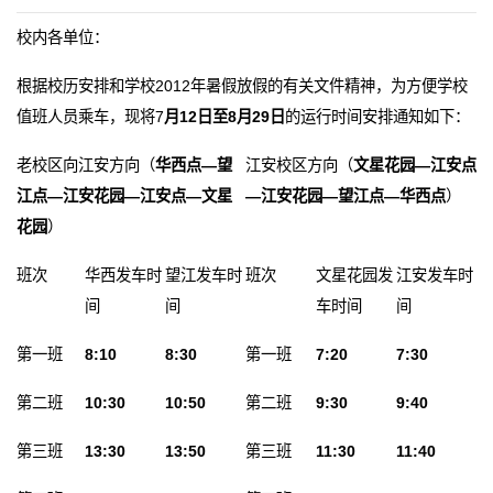
校内各单位：
根据校历安排和学校2012年暑假放假的有关文件精神，为方便学校
值班人员乘车，现将7
月
12
日至8月29日
的运行时间安排通知如下：
老校区向江安方向（
华西点
—
望
江安校区方向（
文星花园
—
江安点
江点
—
江安花园
—
江安点
—
文星
—
江安花园
—
望江点
—
华西点
）
花园
）
班次
华西发车时
望江发车时
班次
文星花园发
江安发车时
间
间
车时间
间
第一班
8:10
8:30
第一班
7:20
7:30
第二班
10:30
10:50
第二班
9:30
9:40
第三班
13:30
13:50
第三班
11:30
11:40