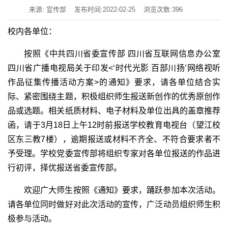
来源: 宣传部
发布时间:2022-02-25
浏览次数:
396
校内各单位：
按照《中共四川省委宣传部 四川省互联网信息办公室
四川省广播电视局关于印发
<
‘时代光影 百部川扬’网络视听
作品征集传播活动方案
>
的通知》要求，请各单位结合实
际、紧密围绕主题，积极组织师生报送新创作的优秀原创作
品或选题。相关纸质材料、电子材料及单位出具的盖章推荐
函，请于
3
月
18
日上午
12
时前报送学校教育电视台（望江校
区东三教
7
楼），逾期报送或材料不齐全、不符合要求者不
予受理。学校党委宣传部将组织专家对各单位报送的作品进
行初评，择优报送省委宣传部。
欢迎广大师生按照《通知》要求，踊跃参加本次活动。
请各单位同时做好对此次活动的宣传，广泛动员组织师生积
极参与活动。