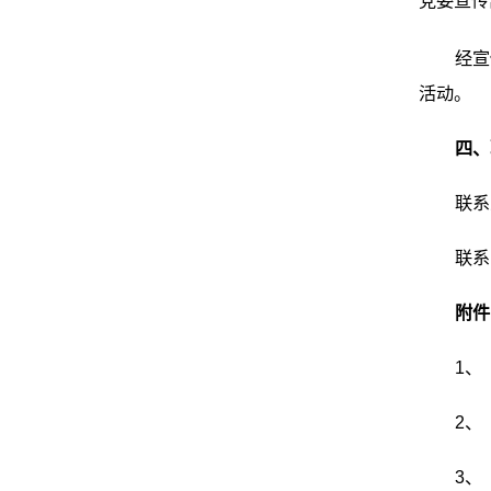
党委宣传
经宣
活动。
四、
联系
联系
附件
1、
2、
3、