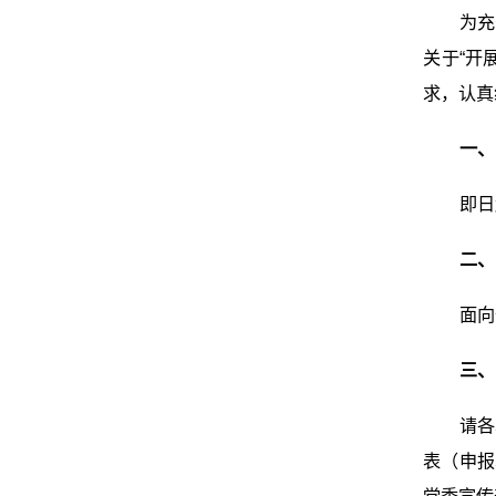
为充
关于“开
求，认真
一、
即日
二、
面向
三、
请各
表（申报