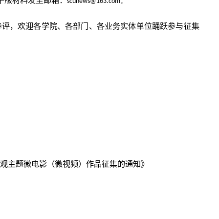
子版材料发至邮箱：
scunews@163.com。
参评，欢迎各学院、各部门、
各业务实体单位
踊跃参与征集
价值观主题微电影（微视频）作品征集的通知》