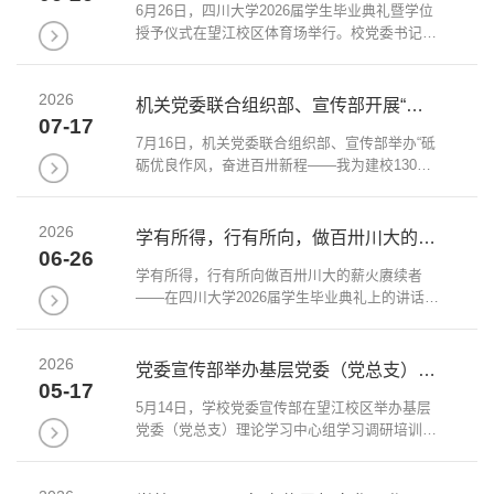
6月26日，四川大学2026届学生毕业典礼暨学位
授予仪式在望江校区体育场举行。校党委书记甘
霖、校长汪劲松等全体在校校领导，高洁院士、
魏于全院士、张兴栋院士、王玉忠院士、王红宁
2026
院士，杰出教授曹顺庆、詹石窗、霍巍、左卫
机关党委联合组织部、宣传部开展“砥砺优良作风，奋进百卅新...
民，各...
07-17
7月16日，机关党委联合组织部、宣传部举办“砥
砺优良作风，奋进百卅新程——我为建校130周
年做什么”微党课展示及评选活动。党委组织部
副部长、党校常务副校长吴鹏，党委宣传部常务
2026
副部长李栓久，机关两委委员、机关党支部书
学有所得，行有所向，做百卅川大的薪火赓续者——校长汪劲松...
记、...
06-26
学有所得，行有所向做百卅川大的薪火赓续者
——在四川大学2026届学生毕业典礼上的讲话校
长 汪劲松亲爱的同学们、老师们，家长朋友
们：大家上午好！盛夏的川大校园，荷花映池、
2026
草木葱茏。值此充满希望的美好时刻，我们相聚
党委宣传部举办基层党委（党总支）理论学习中心组学习调研培训会
于此，隆...
05-17
5月14日，学校党委宣传部在望江校区举办基层
党委（党总支）理论学习中心组学习调研培训
会。党委宣传部常务副部长李栓久、副部长王彬
彬，望江校区各基层党委（党总支）负责人以及