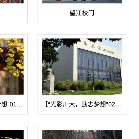
望江校门
【“光影川大，励志梦想”019号】化学馆...
【“光影川大，励志梦想”025号】江安校...