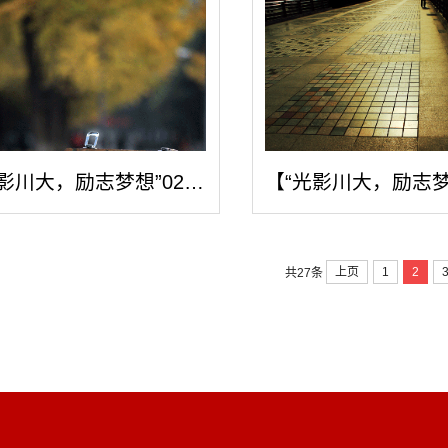
【“光影川大，励志梦想”027号】秋的画...
上页
1
2
共27条