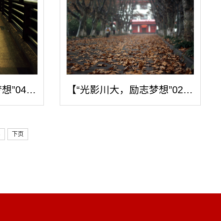
【“光影川大，励志梦想”044号】长桥暮...
【“光影川大，励志梦想”024号】落叶缤...
3
下页